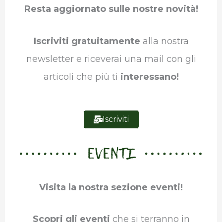
Resta aggiornato sulle nostre novità!
o
e
d
A
r
r
o
r
I
p
a
Iscriviti gratuitamente
alla nostra
k
n
p
m
newsletter e riceverai una mail con gli
articoli che più ti
interessano!
Iscriviti
EVENTI
Visita la nostra sezione eventi!
Scopri gli eventi
che si terranno in