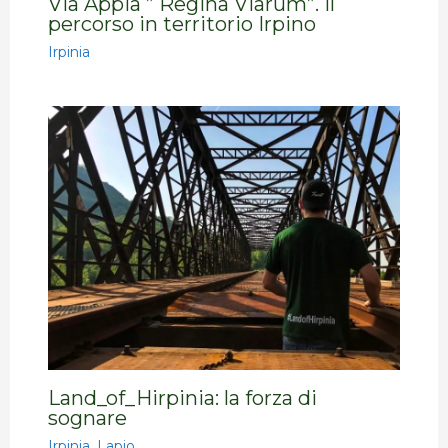
Via Appia ” Regina Viarum”. Il
percorso in territorio Irpino
Irpinia
Land_of_Hirpinia: la forza di
sognare
Irpinia
,
Lapio