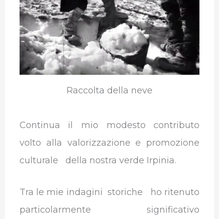
b
t
e
s
g
l
o
e
d
A
r
r
o
r
I
p
a
k
n
p
m
Raccolta della neve
Continua il mio modesto contributo
volto alla valorizzazione e promozione
culturale della nostra verde Irpinia.
Tra le mie indagini storiche ho ritenuto
particolarmente significativo