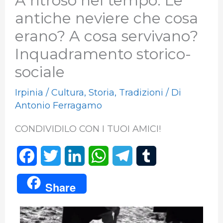
A ritroso nel tempo. Le
antiche neviere che cosa
erano? A cosa servivano?
Inquadramento storico-
sociale
Irpinia
/
Cultura
,
Storia
,
Tradizioni
/ Di
Antonio Ferragamo
CONDIVIDILO CON I TUOI AMICI!
F
T
L
W
T
T
a
w
i
h
e
u
Share
c
i
n
a
l
m
e
t
k
t
e
b