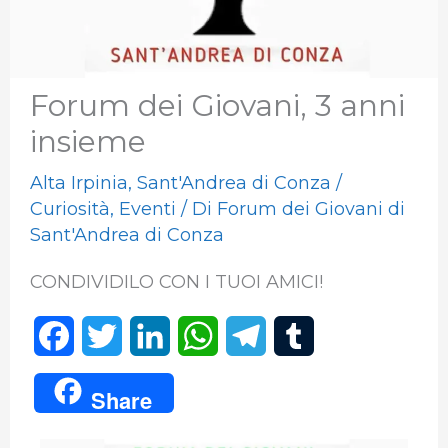
Forum dei Giovani, 3 anni
insieme
Alta Irpinia
,
Sant'Andrea di Conza
/
Curiosità
,
Eventi
/ Di
Forum dei Giovani di
Sant'Andrea di Conza
CONDIVIDILO CON I TUOI AMICI!
F
T
L
W
T
T
a
w
i
h
e
u
Share
c
i
n
a
l
m