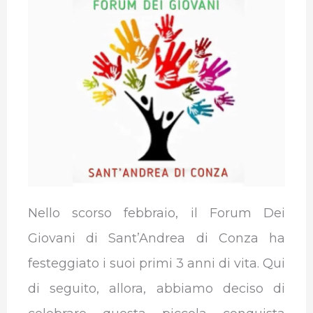
e
t
k
t
e
b
b
t
e
s
g
l
o
e
d
A
r
r
o
r
I
p
a
k
n
p
m
Nello scorso febbraio, il Forum Dei
Giovani di Sant’Andrea di Conza ha
festeggiato i suoi primi 3 anni di vita. Qui
di seguito, allora, abbiamo deciso di