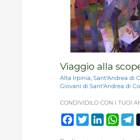
Viaggio alla scoper
Alta Irpinia
,
Sant'Andrea di 
Giovani di Sant'Andrea di C
CONDIVIDILO CON I TUOI AM
F
T
L
W
T
a
w
i
h
e