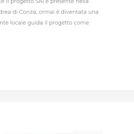
e il progetto SAI è presente nella
m
drea di Conza, ormai è diventata una
b
’ente locale guida il progetto come
l
r