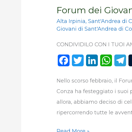
Forum dei Giovan
Alta Irpinia
,
Sant'Andrea di 
Giovani di Sant'Andrea di C
CONDIVIDILO CON I TUOI AM
F
T
L
W
T
a
w
i
h
e
Nello scorso febbraio, il Fo
c
i
n
a
l
Conza ha festeggiato i suoi p
e
t
k
t
e
allora, abbiamo deciso di ce
b
t
e
s
g
ripercorrendo tutte le avvent
o
e
d
A
r
Read More »
o
r
I
p
a