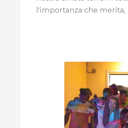
l'importanza che merita,
Viaggio
alla
scoperta
dei
territori
irpini