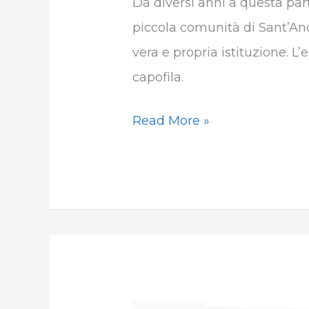
Da diversi anni a questa part
c
i
n
a
l
piccola comunità di Sant’An
e
t
k
t
e
vera e propria istituzione. L
b
t
e
s
g
capofila.
o
e
d
A
r
Read More »
o
r
I
p
a
k
n
p
m