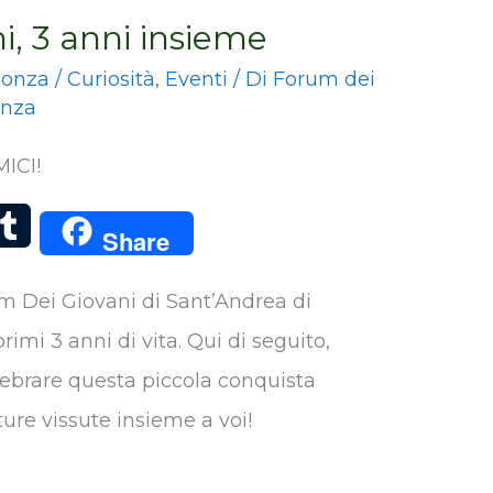
i, 3 anni insieme
Conza
/
Curiosità
,
Eventi
/ Di
Forum dei
onza
ICI!
T
Share
u
rum Dei Giovani di Sant’Andrea di
m
rimi 3 anni di vita. Qui di seguito,
b
lebrare questa piccola conquista
l
ure vissute insieme a voi!
r