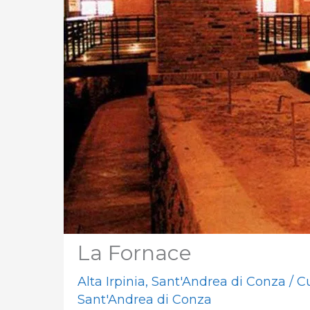
La Fornace
Alta Irpinia
,
Sant'Andrea di Conza
/
Cu
Sant'Andrea di Conza