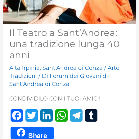
Il Teatro a Sant’Andrea:
una tradizione lunga 40
anni
Alta Irpinia
,
Sant'Andrea di Conza
/
Arte
,
Tradizioni
/ Di
Forum dei Giovani di
Sant'Andrea di Conza
CONDIVIDILO CON I TUOI AMICI!
F
T
L
W
T
T
a
w
i
h
e
u
Share