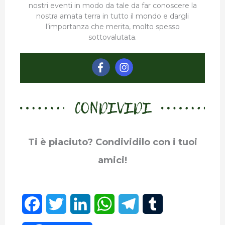
nostri eventi in modo da tale da far conoscere la
nostra amata terra in tutto il mondo e dargli
l’importanza che merita, molto spesso
sottovalutata.
CONDIVIDI
Ti è piaciuto? Condividilo con i tuoi
amici!
F
T
L
W
T
T
a
w
i
h
e
u