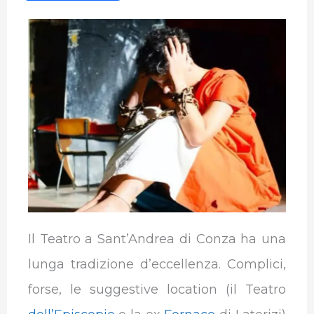
c
i
n
a
l
m
e
t
k
t
e
b
b
t
e
s
g
l
o
e
d
A
r
r
o
r
I
p
a
k
n
p
m
Il Teatro a Sant’Andrea di Conza ha una
lunga tradizione d’eccellenza. Complici,
forse, le suggestive location (il Teatro