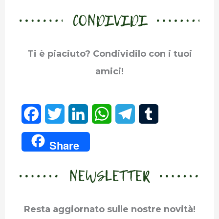
CONDIVIDI
Ti è piaciuto? Condividilo con i tuoi
amici!
F
T
L
W
T
T
a
w
i
h
e
u
Share
c
i
n
a
l
m
NEWSLETTER
e
t
k
t
e
b
b
t
e
s
g
l
Resta aggiornato sulle nostre novità!
o
e
d
A
r
r