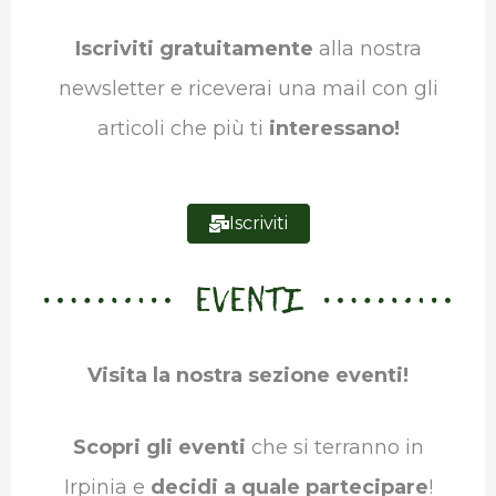
o
r
I
p
a
Iscriviti gratuitamente
alla nostra
k
n
p
m
newsletter e riceverai una mail con gli
articoli che più ti
interessano!
Iscriviti
EVENTI
Visita la nostra sezione eventi!
Scopri gli eventi
che si terranno in
Irpinia e
decidi a quale partecipare
!