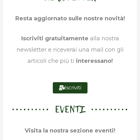
b
t
e
s
g
l
Resta aggiornato sulle nostre novità!
o
e
d
A
r
r
o
r
I
p
a
Iscriviti gratuitamente
alla nostra
k
n
p
m
newsletter e riceverai una mail con gli
articoli che più ti
interessano!
Iscriviti
EVENTI
Visita la nostra sezione eventi!