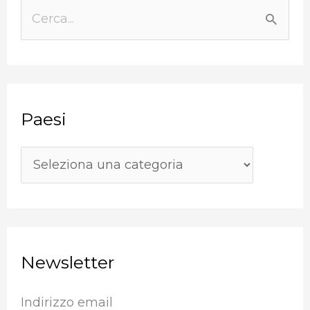
a
C
e
e
s
r
i
c
Paesi
a
:
Newsletter
Indirizzo email