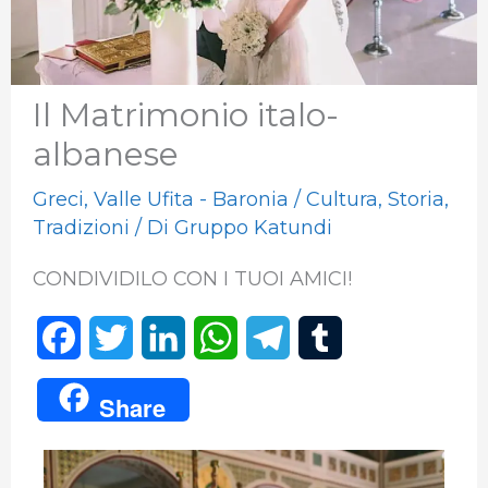
Il Matrimonio italo-
albanese
Greci
,
Valle Ufita - Baronia
/
Cultura
,
Storia
,
Tradizioni
/ Di
Gruppo Katundi
CONDIVIDILO CON I TUOI AMICI!
F
T
L
W
T
T
a
w
i
h
e
u
Share
c
i
n
a
l
m
e
t
k
t
e
b