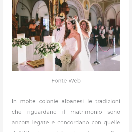
b
t
e
s
g
l
o
e
d
A
r
r
o
r
I
p
a
k
n
p
m
Fonte Web
In molte colonie albanesi le tradizioni
che riguardano il matrimonio sono
ancora legate e concordano con quelle