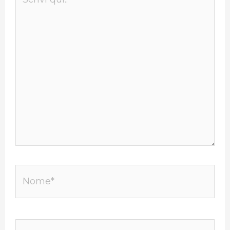
qui..
Nome*
Email*