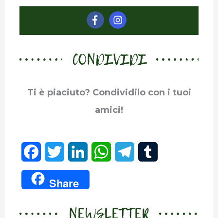
CONDIVIDI
Ti è piaciuto? Condividilo con i tuoi
amici!
F
T
L
W
T
T
a
w
i
h
e
u
Share
c
i
n
a
l
m
NEWSLETTER
e
t
k
t
e
b