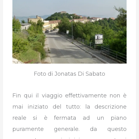
o
e
d
A
r
r
o
r
I
p
a
k
n
p
m
Foto di Jonatas Di Sabato
Fin qui il viaggio effettivamente non è
mai iniziato del tutto: la descrizione
reale si è fermata ad un piano
puramente generale. da questo