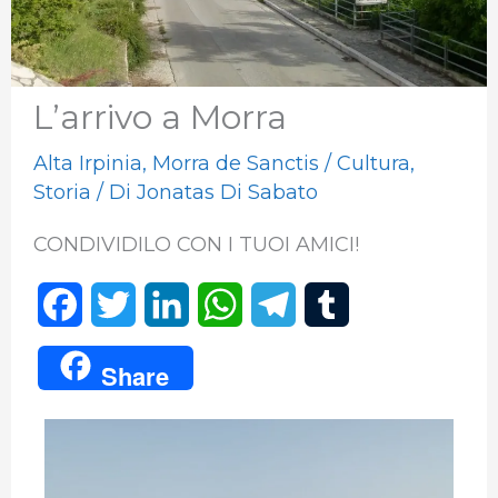
L’arrivo a Morra
Alta Irpinia
,
Morra de Sanctis
/
Cultura
,
Storia
/ Di
Jonatas Di Sabato
CONDIVIDILO CON I TUOI AMICI!
F
T
L
W
T
T
a
w
i
h
e
u
Share
c
i
n
a
l
m
e
t
k
t
e
b
b
t
e
s
g
l