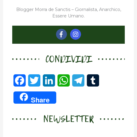
Blogger Morra de Sanctis – Giornalista, Anarchico,
Essere Umano.
CONDIVIDI
F
T
L
W
T
T
a
w
i
h
e
u
Share
c
i
n
a
l
m
NEWSLETTER
e
t
k
t
e
b
b
t
e
s
g
l