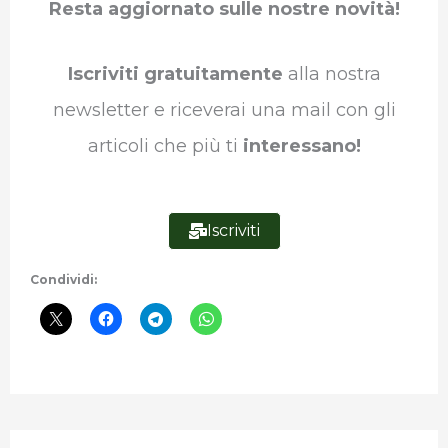
Resta aggiornato sulle nostre novità!
o
e
d
A
r
r
o
r
I
p
a
Iscriviti gratuitamente
alla nostra
k
n
p
m
newsletter e riceverai una mail con gli
articoli che più ti
interessano!
Iscriviti
Condividi: