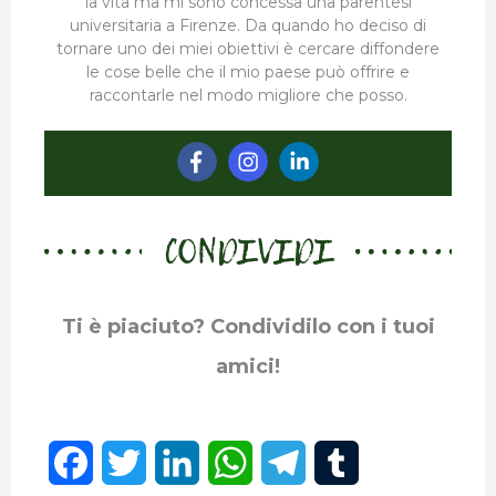
la vita ma mi sono concessa una parentesi
universitaria a Firenze. Da quando ho deciso di
tornare uno dei miei obiettivi è cercare diffondere
le cose belle che il mio paese può offrire e
raccontarle nel modo migliore che posso.
CONDIVIDI
Ti è piaciuto? Condividilo con i tuoi
amici!
F
T
L
W
T
T