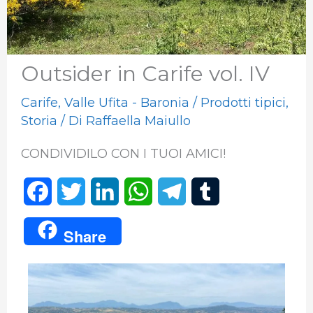
Outsider in Carife vol. IV
Carife
,
Valle Ufita - Baronia
/
Prodotti tipici
,
Storia
/ Di
Raffaella Maiullo
CONDIVIDILO CON I TUOI AMICI!
F
T
L
W
T
T
a
w
i
h
e
u
Share
c
i
n
a
l
m
e
t
k
t
e
b
b
t
e
s
g
l