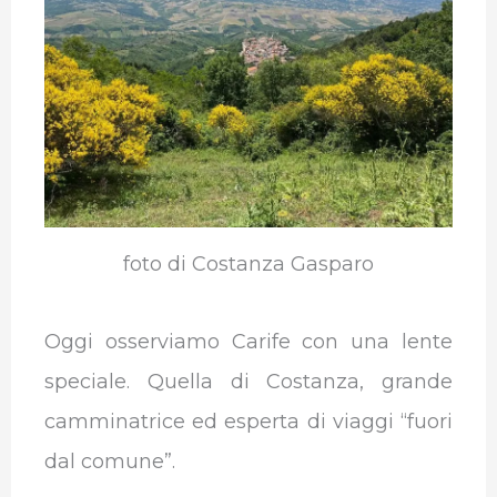
o
e
d
A
r
r
o
r
I
p
a
k
n
p
m
foto di Costanza Gasparo
Oggi osserviamo Carife con una lente
speciale. Quella di Costanza, grande
camminatrice ed esperta di viaggi “fuori
dal comune”.