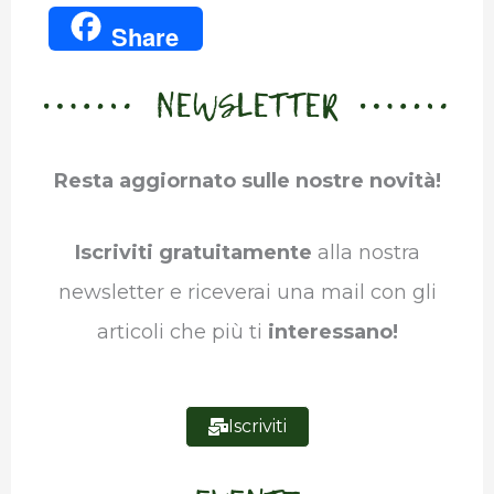
a
w
i
h
e
u
Share
c
i
n
a
l
m
NEWSLETTER
e
t
k
t
e
b
b
t
e
s
g
l
Resta aggiornato sulle nostre novità!
o
e
d
A
r
r
o
r
I
p
a
Iscriviti gratuitamente
alla nostra
k
n
p
m
newsletter e riceverai una mail con gli
articoli che più ti
interessano!
Iscriviti