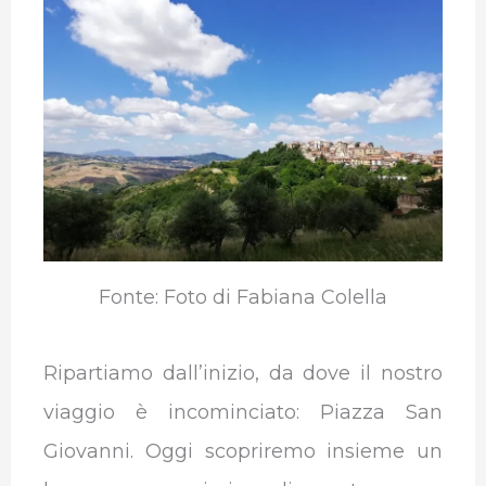
b
t
e
s
g
l
o
e
d
A
r
r
o
r
I
p
a
k
n
p
m
Fonte: Foto di Fabiana Colella
Ripartiamo dall’inizio, da dove il nostro
viaggio è incominciato: Piazza San
Giovanni. Oggi scopriremo insieme un