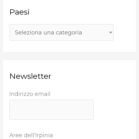
c
Paesi
a
:
Newsletter
Indirizzo email
Aree dell'Irpinia