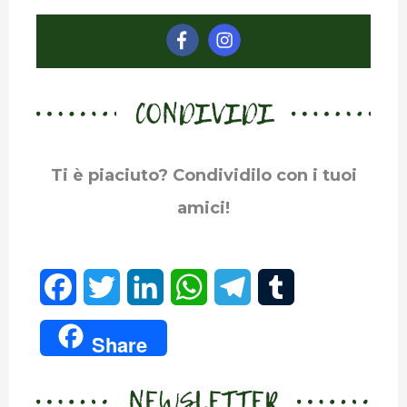
CONDIVIDI
Ti è piaciuto? Condividilo con i tuoi
amici!
F
T
L
W
T
T
a
w
i
h
e
u
Share
c
i
n
a
l
m
NEWSLETTER
e
t
k
t
e
b