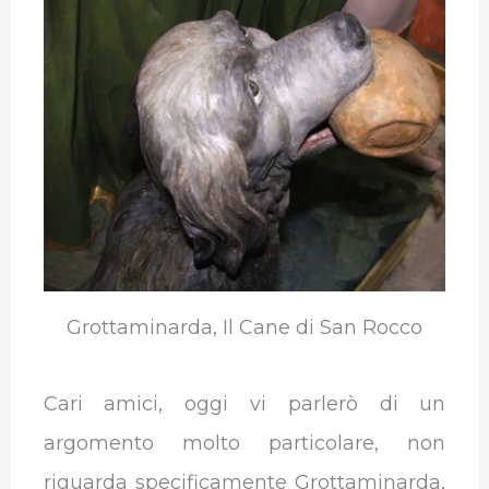
e
t
k
t
e
b
b
t
e
s
g
l
o
e
d
A
r
r
o
r
I
p
a
k
n
p
m
Grottaminarda, Il Cane di San Rocco
Cari amici, oggi vi parlerò di un
argomento molto particolare, non
riguarda specificamente Grottaminarda,