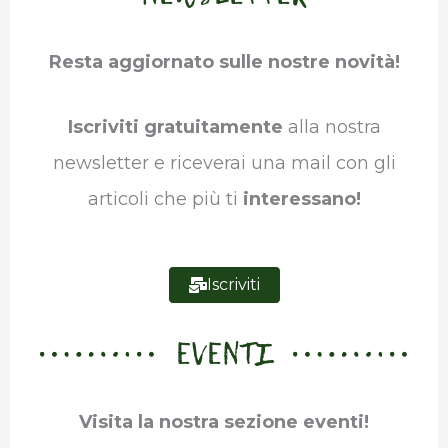
b
t
e
s
g
l
Resta aggiornato sulle nostre novità!
o
e
d
A
r
r
o
r
I
p
a
Iscriviti gratuitamente
alla nostra
k
n
p
m
newsletter e riceverai una mail con gli
articoli che più ti
interessano!
Iscriviti
EVENTI
Visita la nostra sezione eventi!