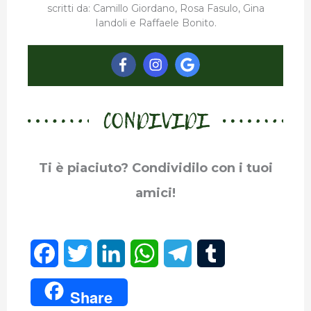
scritti da: Camillo Giordano, Rosa Fasulo, Gina
Iandoli e Raffaele Bonito.
CONDIVIDI
Ti è piaciuto? Condividilo con i tuoi
amici!
F
T
L
W
T
T
a
w
i
h
e
u
Share
c
i
n
a
l
m