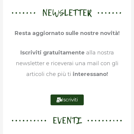
NEWSLETTER
e
t
k
t
e
b
b
t
e
s
g
l
Resta aggiornato sulle nostre novità!
o
e
d
A
r
r
o
r
I
p
a
Iscriviti gratuitamente
alla nostra
k
n
p
m
newsletter e riceverai una mail con gli
articoli che più ti
interessano!
Iscriviti
EVENTI