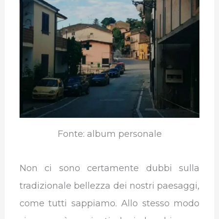
b
t
e
s
g
l
o
e
d
A
r
r
o
r
I
p
a
k
n
p
m
Fonte: album personale
Non ci sono certamente dubbi sulla
tradizionale bellezza dei nostri paesaggi,
come tutti sappiamo. Allo stesso modo