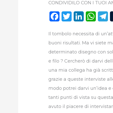
CONDIVIDILO CON I TUOI AM
F
T
L
W
T
a
w
i
h
e
Il tombolo necessita di un’a
c
i
n
a
l
buoni risultati. Ma vi siete m
e
t
k
t
e
determinato disegno con solt
b
t
e
s
g
e filo ? Cercherò di darvi del
o
e
d
A
r
una mia collega ha già scrit
o
r
I
p
a
grazie a queste interviste all
k
n
p
m
modo potrei darvi un’idea e c
tanti punti di vista su questa
avuto il piacere di intervist