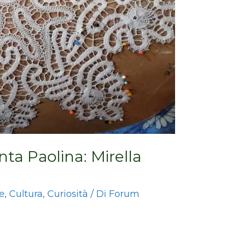
anta Paolina: Mirella
e
,
Cultura
,
Curiosità
/ Di
Forum