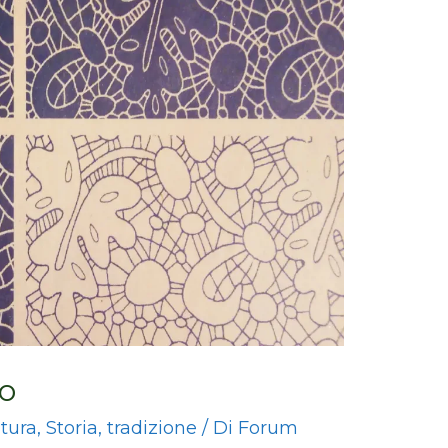
lo
tura
,
Storia
,
tradizione
/ Di
Forum