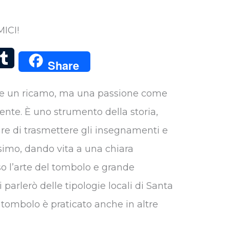
ICI!
T
Share
u
are un ricamo, ma una passione come
m
dente. È uno strumento della storia,
b
are di trasmettere gli insegnamenti e
l
ssimo, dando vita a una chiara
r
o l’arte del tombolo e grande
 parlerò delle tipologie locali di Santa
tombolo è praticato anche in altre