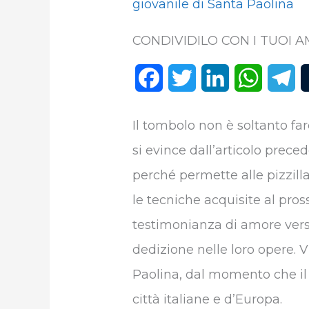
giovanile di Santa Paolina
CONDIVIDILO CON I TUOI AM
F
T
L
W
T
a
w
i
h
e
Il tombolo non è soltanto f
c
i
n
a
l
si evince dall’articolo prece
e
t
k
t
e
perché permette alle pizzill
b
t
e
s
g
le tecniche acquisite al pro
o
e
d
A
r
testimonianza di amore vers
o
r
I
p
a
dedizione nelle loro opere. Vi
k
n
p
m
Paolina, dal momento che il 
città italiane e d’Europa.