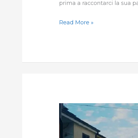
prima a raccontarci la sua p
Read More »
Santa
Paolina
tra