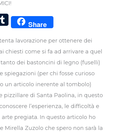
ICI!
T
Share
u
ttenta lavorazione per ottenere dei
m
ai chiesti come si fa ad arrivare a quel
b
anto dei bastoncini di legno (fuselli)
l
le spiegazioni (per chi fosse curioso
r
to un articolo inerente al tombolo)
e pizzillare di Santa Paolina, in questo
onoscere l’esperienza, le difficoltà e
 arte pregiata. In questo articolo ho
are Mirella Zuzolo che spero non sarà la