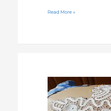
Read More »
Le
pizzillare
di
Santa