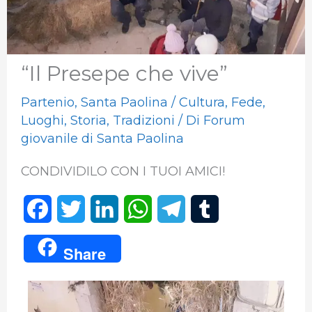
“Il Presepe che vive”
Partenio
,
Santa Paolina
/
Cultura
,
Fede
,
Luoghi
,
Storia
,
Tradizioni
/ Di
Forum
giovanile di Santa Paolina
CONDIVIDILO CON I TUOI AMICI!
F
T
L
W
T
T
a
w
i
h
e
u
Share
c
i
n
a
l
m
e
t
k
t
e
b