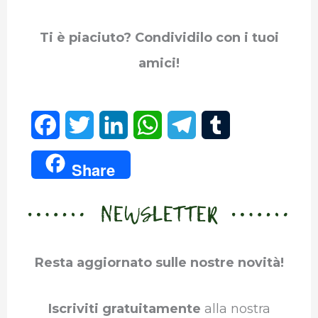
Ti è piaciuto? Condividilo con i tuoi
amici!
F
T
L
W
T
T
a
w
i
h
e
u
Share
c
i
n
a
l
m
NEWSLETTER
e
t
k
t
e
b
b
t
e
s
g
l
Resta aggiornato sulle nostre novità!
o
e
d
A
r
r
o
r
I
p
a
Iscriviti gratuitamente
alla nostra