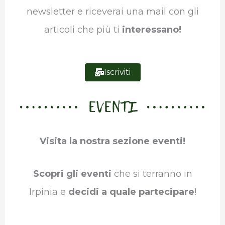
k
n
p
m
newsletter e riceverai una mail con gli
articoli che più ti
interessano!
Iscriviti
EVENTI
Visita la nostra sezione eventi!
Scopri gli eventi
che si terranno in
Irpinia e
decidi a quale partecipare
!