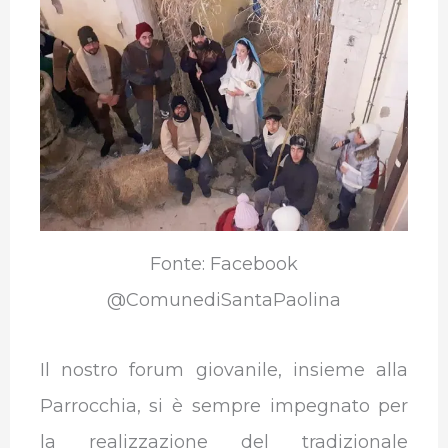
b
t
e
s
g
l
o
e
d
A
r
r
o
r
I
p
a
k
n
p
m
Fonte: Facebook
@ComunediSantaPaolina
Il nostro forum giovanile, insieme alla
Parrocchia, si è sempre impegnato per
la realizzazione del tradizionale