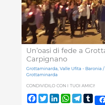
Un’oasi di fede a Grot
Carpignano
Grottaminarda
,
Valle Ufita - Baronia
Grottaminarda
CONDIVIDILO CON I TUOI AMICI!
F
T
L
W
T
T