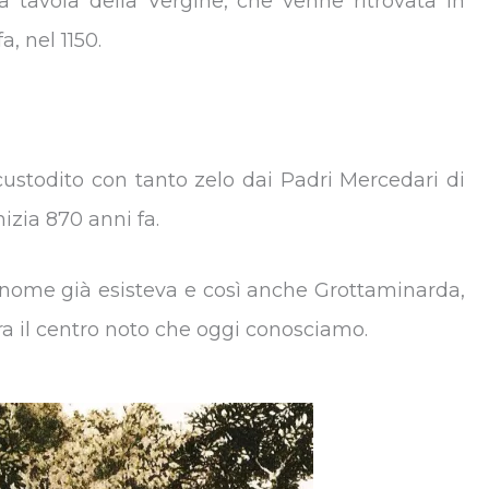
a tavola della Vergine, che venne ritrovata in
, nel 1150.
 custodito con tanto zelo dai Padri Mercedari di
nizia 870 anni fa.
 nome già esisteva e così anche Grottaminarda,
a il centro noto che oggi conosciamo.