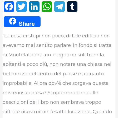
F
T
L
W
T
T
a
w
i
h
e
u
Share
c
i
n
a
l
m
“La cosa ci stupì non poco, di tale edificio non
e
t
k
t
e
b
avevamo mai sentito parlare. In fondo si tratta
b
t
e
s
g
l
di Montefalcione, un borgo con soli tremila
o
e
d
A
r
r
abitanti e poco più, non notare una chiesa nel
o
r
I
p
a
bel mezzo del centro del paese é alquanto
k
n
p
m
improbabile. Allora dov’é che sorgeva questa
misteriosa chiesa? Scoprimmo che dalle
descrizioni del libro non sembrava troppo
difficile ricostruirne l’esatta locazione. Quando