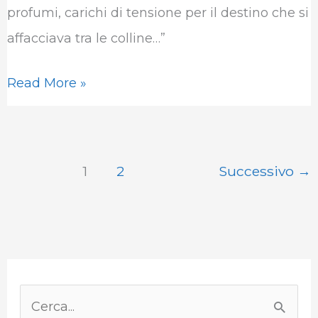
profumi, carichi di tensione per il destino che si
o
r
I
p
a
affacciava tra le colline…”
k
n
p
m
Read More »
1
2
Successivo
→
P
a
C