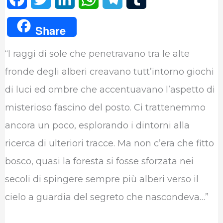
a
w
i
h
e
u
Share
c
i
n
a
l
m
“I raggi di sole che penetravano tra le alte
e
t
k
t
e
b
fronde degli alberi creavano tutt’intorno giochi
b
t
e
s
g
l
di luci ed ombre che accentuavano l’aspetto di
o
e
d
A
r
r
misterioso fascino del posto. Ci trattenemmo
o
r
I
p
a
ancora un poco, esplorando i dintorni alla
k
n
p
m
ricerca di ulteriori tracce. Ma non c’era che fitto
bosco, quasi la foresta si fosse sforzata nei
secoli di spingere sempre più alberi verso il
cielo a guardia del segreto che nascondeva…”