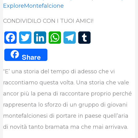
ExploreMontefalcione
CONDIVIDILO CON I TUOI AMICI!
F
T
L
W
T
T
a
w
i
h
e
u
Share
c
i
n
a
l
m
“E’ una storia del tempo di adesso che vi
e
t
k
t
e
b
raccontiamo questa volta. Una storia che vale
b
t
e
s
g
l
ancor più la pena di raccontare proprio perché
o
e
d
A
r
r
rappresenta lo sforzo di un gruppo di giovani
o
r
I
p
a
montefalcionesi di portare in paese quell’aria
k
n
p
m
di novità tanto bramata ma che mai arrivava.