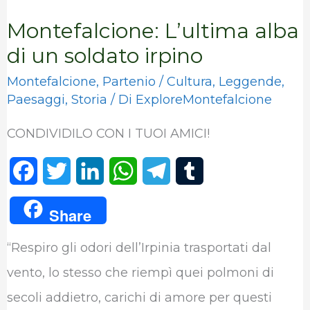
Montefalcione: L’ultima alba
di un soldato irpino
Montefalcione
,
Partenio
/
Cultura
,
Leggende
,
Paesaggi
,
Storia
/ Di
ExploreMontefalcione
CONDIVIDILO CON I TUOI AMICI!
F
T
L
W
T
T
a
w
i
h
e
u
Share
c
i
n
a
l
m
“Respiro gli odori dell’Irpinia trasportati dal
e
t
k
t
e
b
vento, lo stesso che riempì quei polmoni di
b
t
e
s
g
l
secoli addietro, carichi di amore per questi
o
e
d
A
r
r