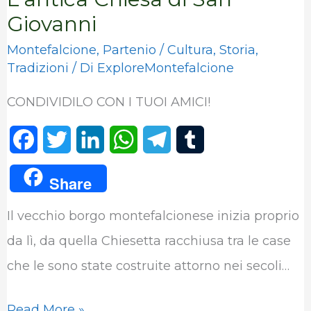
Giovanni
Montefalcione
,
Partenio
/
Cultura
,
Storia
,
Tradizioni
/ Di
ExploreMontefalcione
CONDIVIDILO CON I TUOI AMICI!
F
T
L
W
T
T
a
w
i
h
e
u
Share
c
i
n
a
l
m
Il vecchio borgo montefalcionese inizia proprio
e
t
k
t
e
b
da lì, da quella Chiesetta racchiusa tra le case
b
t
e
s
g
l
che le sono state costruite attorno nei secoli…
o
e
d
A
r
r
o
r
I
p
a
Read More »