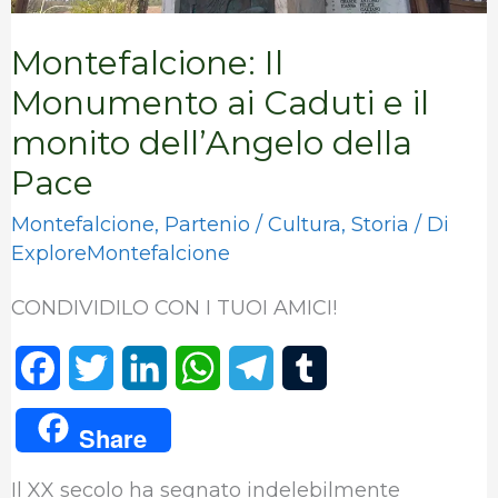
della
Montefalcione: Il
Pace
Monumento ai Caduti e il
monito dell’Angelo della
Pace
Montefalcione
,
Partenio
/
Cultura
,
Storia
/ Di
ExploreMontefalcione
CONDIVIDILO CON I TUOI AMICI!
F
T
L
W
T
T
a
w
i
h
e
u
Share
c
i
n
a
l
m
Il XX secolo ha segnato indelebilmente