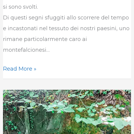
o
r
I
p
a
si sono svolti.
k
n
p
m
Di questi segni sfuggiti allo scorrere del tempo
e incastonati nel tessuto dei nostri paesini, uno
rimane particolarmente caro ai
montefalcionesi…
Read More »
Montefalcione
e
il
mistero