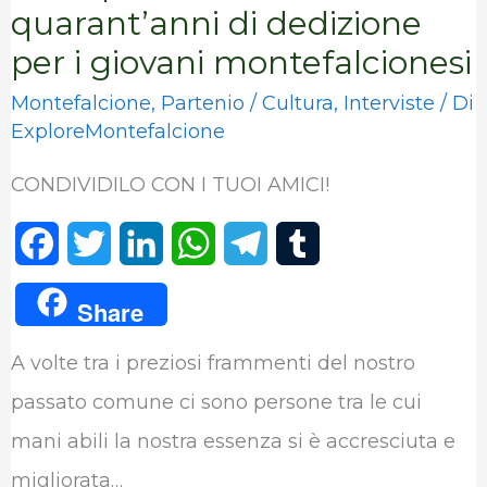
quarant’anni di dedizione
per i giovani montefalcionesi
Montefalcione
,
Partenio
/
Cultura
,
Interviste
/ Di
ExploreMontefalcione
CONDIVIDILO CON I TUOI AMICI!
F
T
L
W
T
T
a
w
i
h
e
u
Share
c
i
n
a
l
m
A volte tra i preziosi frammenti del nostro
e
t
k
t
e
b
passato comune ci sono persone tra le cui
b
t
e
s
g
l
mani abili la nostra essenza si è accresciuta e
o
e
d
A
r
r
migliorata…