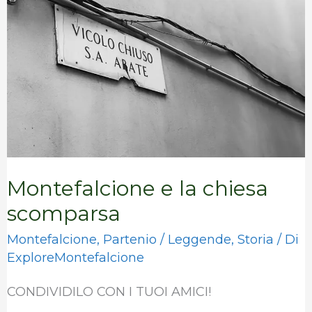
chiesa
scomparsa
Montefalcione e la chiesa
scomparsa
Montefalcione
,
Partenio
/
Leggende
,
Storia
/ Di
ExploreMontefalcione
CONDIVIDILO CON I TUOI AMICI!