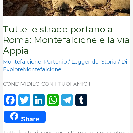
e
la
via
Tutte le strade portano a
Appia
Roma: Montefalcione e la via
Appia
Montefalcione
,
Partenio
/
Leggende
,
Storia
/ Di
ExploreMontefalcione
CONDIVIDILO CON I TUOI AMICI!
F
T
L
W
T
T
a
w
i
h
e
u
Share
c
i
n
a
l
m
Tutte le strade portano a Roma, ma per poterci