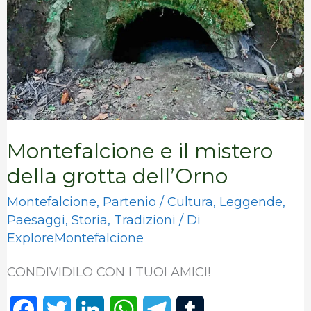
della
grotta
dell’Orno
Montefalcione e il mistero
della grotta dell’Orno
Montefalcione
,
Partenio
/
Cultura
,
Leggende
,
Paesaggi
,
Storia
,
Tradizioni
/ Di
ExploreMontefalcione
CONDIVIDILO CON I TUOI AMICI!
F
T
L
W
T
T