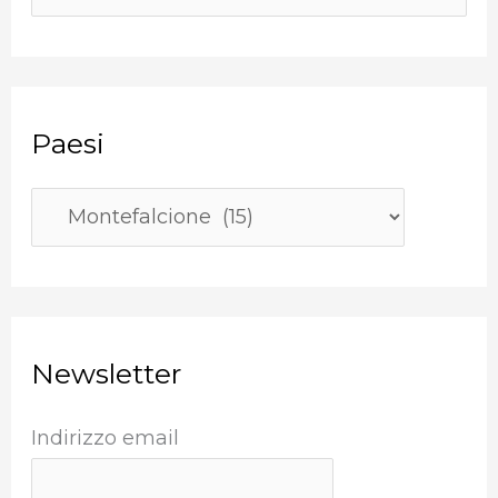
e
e
s
r
i
c
Paesi
a
:
Newsletter
Indirizzo email