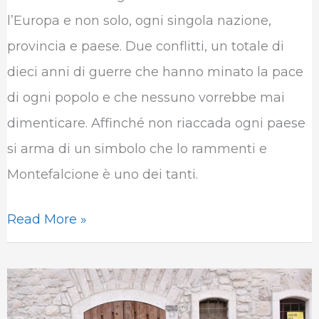
e
t
k
t
e
b
l’Europa e non solo, ogni singola nazione,
b
t
e
s
g
l
provincia e paese. Due conflitti, un totale di
o
e
d
A
r
r
dieci anni di guerre che hanno minato la pace
o
r
I
p
a
di ogni popolo e che nessuno vorrebbe mai
k
n
p
m
dimenticare. Affinché non riaccada ogni paese
si arma di un simbolo che lo rammenti e
Montefalcione è uno dei tanti.
Read More »
Un
evento