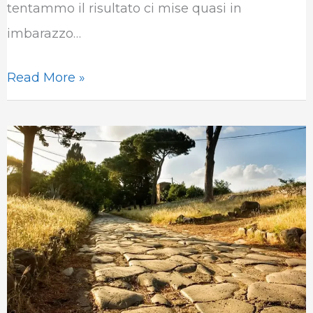
tentammo il risultato ci mise quasi in
imbarazzo…
Read More »
Tutte
le
strade
portano
a
Roma:
Montefalcione