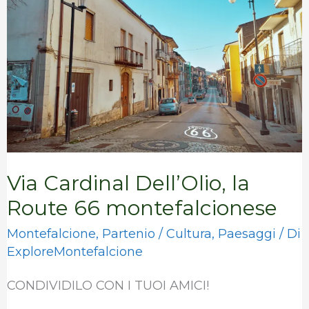
la
Route
66
montefalcionese
Via Cardinal Dell’Olio, la
Route 66 montefalcionese
Montefalcione
,
Partenio
/
Cultura
,
Paesaggi
/ Di
ExploreMontefalcione
CONDIVIDILO CON I TUOI AMICI!