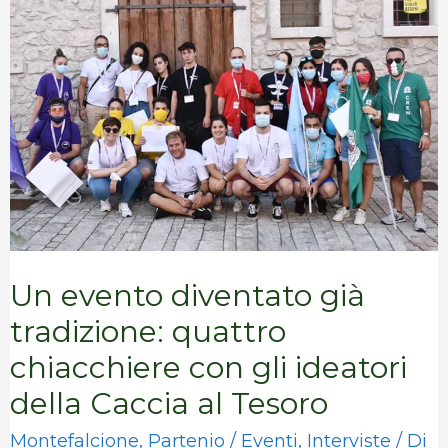
diventato
già
tradizione:
quattro
chiacchiere
con
gli
ideatori
Un evento diventato già
della
tradizione: quattro
Caccia
chiacchiere con gli ideatori
al
della Caccia al Tesoro
Tesoro
Montefalcione
,
Partenio
/
Eventi
,
Interviste
/ Di