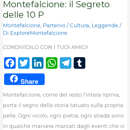
Montefalcione: il Segreto
delle 10 P
Montefalcione
,
Partenio
/
Cultura
,
Leggende
/
Di
ExploreMontefalcione
CONDIVIDILO CON I TUOI AMICI!
F
T
L
W
T
T
a
w
i
h
e
u
Share
c
i
n
a
l
m
Montefalcione, come del resto l’intera Irpinia,
e
t
k
t
e
b
porta il segno della storia tatuato sulla propria
b
t
e
s
g
l
pelle. Ogni vicolo, ogni pietra, ogni strada sono
o
e
d
A
r
r
in qualche maniera marcati dagli eventi che vi