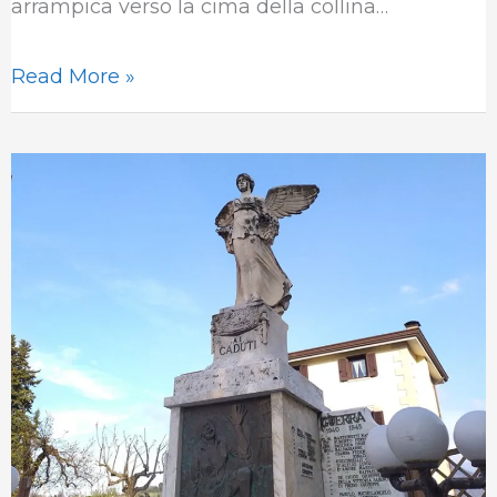
arrampica verso la cima della collina…
Read More »
Montefalcione:
Il
Monumento
ai
Caduti
e
il
monito
dell’Angelo