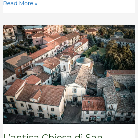
Read More »
L’antica
Chiesa
di
San
Giovanni
L’antica Chiesa di San