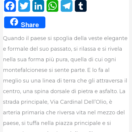
F
T
L
W
T
T
a
w
i
h
e
u
Share
c
i
n
a
l
m
Quando il paese si spoglia della veste elegante
e
t
k
t
e
b
e formale del suo passato, si rilassa e si rivela
b
t
e
s
g
l
nella sua forma più pura, quella di cui ogni
o
e
d
A
r
r
montefalcionese si sente parte. E lo fa al
o
r
I
p
a
meglio su una linea di terra che gli attraversa il
k
n
p
m
centro, una spina dorsale di pietra e asfalto. La
strada principale, Via Cardinal Dell’Olio, è
arteria primaria che riversa vita nel mezzo del
paese, si tuffa nella piazza principale e si