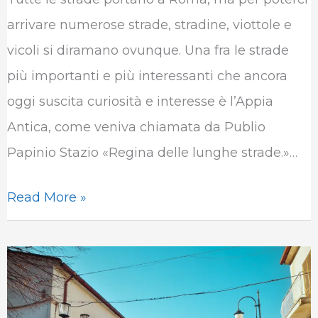
e
t
k
t
e
b
arrivare numerose strade, stradine, viottole e
b
t
e
s
g
l
vicoli si diramano ovunque. Una fra le strade
o
e
d
A
r
r
più importanti e più interessanti che ancora
o
r
I
p
a
oggi suscita curiosità e interesse è l’Appia
k
n
p
m
Antica, come veniva chiamata da Publio
Papinio Stazio «Regina delle lunghe strade.»…
Read More »
Via
Cardinal
Dell’Olio,