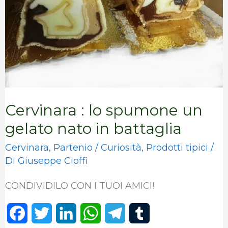
un
gelato
nato
in
battaglia
Cervinara : lo spumone un
gelato nato in battaglia
Cervinara
,
Partenio
/
Curiosità
,
Prodotti tipici
/
Di
Giuseppe Cioffi
CONDIVIDILO CON I TUOI AMICI!
F
T
L
W
T
T