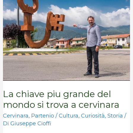
chiave
piu
grande
del
mondo
si
trova
a
cervinara
La chiave piu grande del
mondo si trova a cervinara
Cervinara
,
Partenio
/
Cultura
,
Curiosità
,
Storia
/
Di
Giuseppe Cioffi