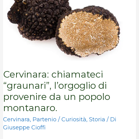
di
provenire
da
un
popolo
montanaro.​
Cervinara: chiamateci
“graunari”, l’orgoglio di
provenire da un popolo
montanaro.​
Cervinara
,
Partenio
/
Curiosità
,
Storia
/ Di
Giuseppe Cioffi