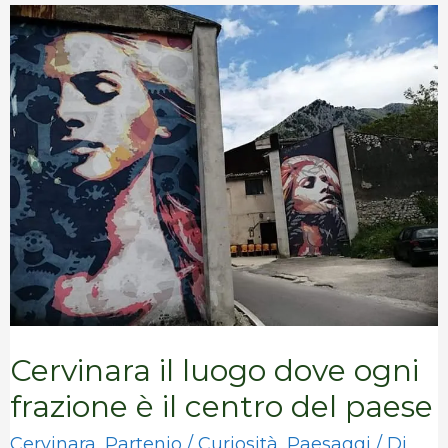
Cervinara
il
luogo
dove
ogni
frazione
è
il
centro
del
Cervinara il luogo dove ogni
paese
frazione è il centro del paese
Cervinara
,
Partenio
/
Curiosità
,
Paesaggi
/ Di