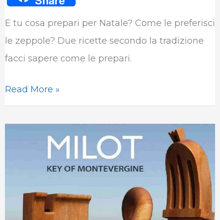
Share
c
i
n
a
l
m
E tu cosa prepari per Natale? Come le preferisci
e
t
k
t
e
b
le zeppole? Due ricette secondo la tradizione
b
t
e
s
g
l
facci sapere come le prepari.
o
e
d
A
r
r
o
r
I
p
a
Read More »
k
n
p
m
La
chiave
di
Montevergine
l’opera