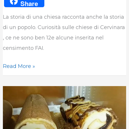
Share
c
i
n
a
l
m
La storia di una chiesa racconta anche la storia
e
t
k
t
e
b
di un popolo. Curiosità sulle chiese di Cervinara
b
t
e
s
g
l
, ce ne sono ben 12e alcune inserita nel
o
e
d
A
r
r
censimento FAI.
o
r
I
p
a
k
n
p
m
Read More »
Cervinara
:
lo
spumone