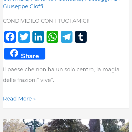
Giuseppe Cioffi
CONDIVIDILO CON I TUOI AMICI!
F
T
L
W
T
T
a
w
i
h
e
u
Share
c
i
n
a
l
m
Il paese che non ha un solo centro, la magia
e
t
k
t
e
b
delle frazioni” vive”.
b
t
e
s
g
l
o
e
d
A
r
r
Read More »
o
r
I
p
a
k
n
p
m
“Il