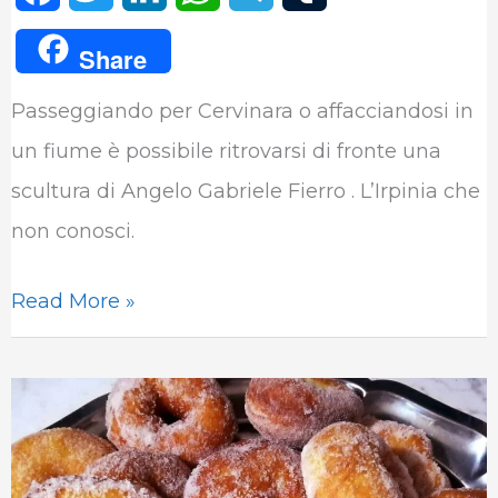
a
w
i
h
e
u
Share
c
i
n
a
l
m
Passeggiando per Cervinara o affacciandosi in
e
t
k
t
e
b
un fiume è possibile ritrovarsi di fronte una
b
t
e
s
g
l
scultura di Angelo Gabriele Fierro . L’Irpinia che
o
e
d
A
r
r
non conosci.
o
r
I
p
a
k
n
p
m
Read More »
Le
zeppole
di