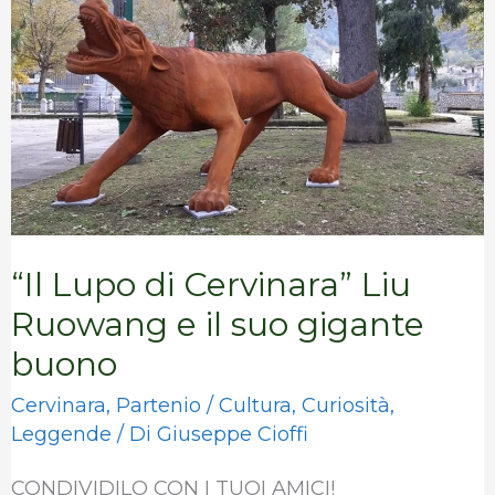
Lupo
di
Cervinara”
Liu
Ruowang
e
il
“Il Lupo di Cervinara” Liu
suo
Ruowang e il suo gigante
gigante
buono
buono
Cervinara
,
Partenio
/
Cultura
,
Curiosità
,
Leggende
/ Di
Giuseppe Cioffi
CONDIVIDILO CON I TUOI AMICI!