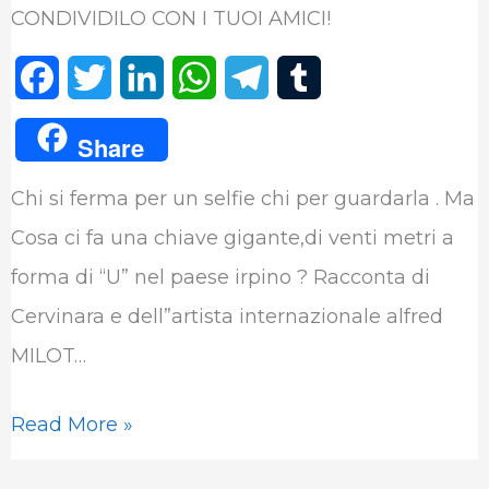
CONDIVIDILO CON I TUOI AMICI!
F
T
L
W
T
T
a
w
i
h
e
u
Share
c
i
n
a
l
m
Chi si ferma per un selfie chi per guardarla . Ma
e
t
k
t
e
b
Cosa ci fa una chiave gigante,di venti metri a
b
t
e
s
g
l
forma di “U” nel paese irpino ? Racconta di
o
e
d
A
r
r
Cervinara e dell”artista internazionale alfred
o
r
I
p
a
MILOT…
k
n
p
m
Read More »