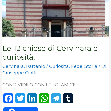
e
curiosità.
Le 12 chiese di Cervinara e
curiosità.
Cervinara
,
Partenio
/
Curiosità
,
Fede
,
Storia
/ Di
Giuseppe Cioffi
CONDIVIDILO CON I TUOI AMICI!
F
T
L
W
T
T
a
w
i
h
e
u