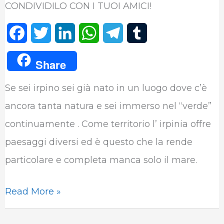
CONDIVIDILO CON I TUOI AMICI!
F
T
L
W
T
T
a
w
i
h
e
u
Share
c
i
n
a
l
m
Se sei irpino sei già nato in un luogo dove c’è
e
t
k
t
e
b
ancora tanta natura e sei immerso nel “verde”
b
t
e
s
g
l
continuamente . Come territorio l’ irpinia offre
o
e
d
A
r
r
paesaggi diversi ed è questo che la rende
o
r
I
p
a
particolare e completa manca solo il mare.
k
n
p
m
Read More »