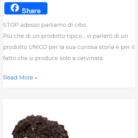
a
w
i
h
e
u
Share
c
i
n
a
l
m
STOP adesso parliamo di cibo.
e
t
k
t
e
b
Più che di un prodotto tipico , vi parlerò di un
b
t
e
s
g
l
prodotto UNICO per la sua curiosa storia e per il
o
e
d
A
r
r
fatto che si produce solo a cervinara
o
r
I
p
a
k
n
p
m
Read More »
Cervinara:
chiamateci
“graunari”,
l’orgoglio