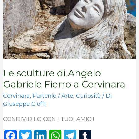
Angelo
Gabriele
Fierro
a
Cervinara
Le sculture di Angelo
Gabriele Fierro a Cervinara
Cervinara
,
Partenio
/
Arte
,
Curiosità
/ Di
Giuseppe Cioffi
CONDIVIDILO CON I TUOI AMICI!
F
T
L
W
T
T