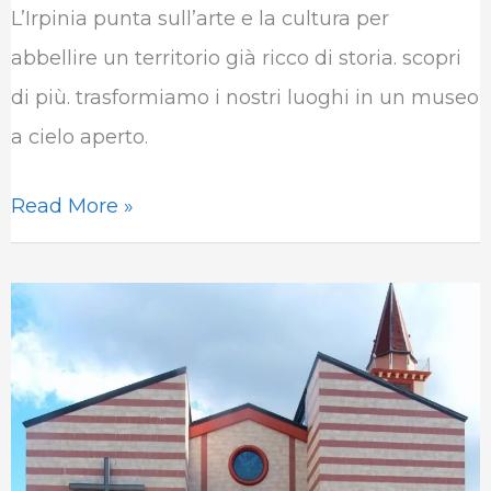
L’Irpinia punta sull’arte e la cultura per
e
t
k
t
e
b
abbellire un territorio già ricco di storia. scopri
b
t
e
s
g
l
di più. trasformiamo i nostri luoghi in un museo
o
e
d
A
r
r
a cielo aperto.
o
r
I
p
a
k
n
p
m
Read More »
Le
12
chiese
di
Cervinara