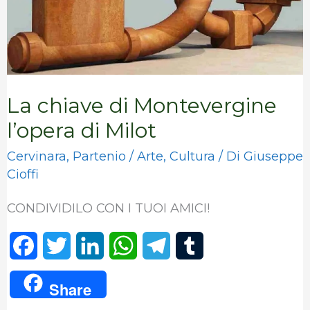
di
Milot
La chiave di Montevergine
l’opera di Milot
Cervinara
,
Partenio
/
Arte
,
Cultura
/ Di
Giuseppe
Cioffi
CONDIVIDILO CON I TUOI AMICI!
F
T
L
W
T
T
a
w
i
h
e
u
Share
c
i
n
a
l
m