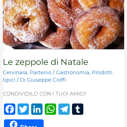
Natale
Le zeppole di Natale
Cervinara
,
Partenio
/
Gastronomia
,
Prodotti
tipici
/ Di
Giuseppe Cioffi
CONDIVIDILO CON I TUOI AMICI!
F
T
L
W
T
T
a
w
i
h
e
u