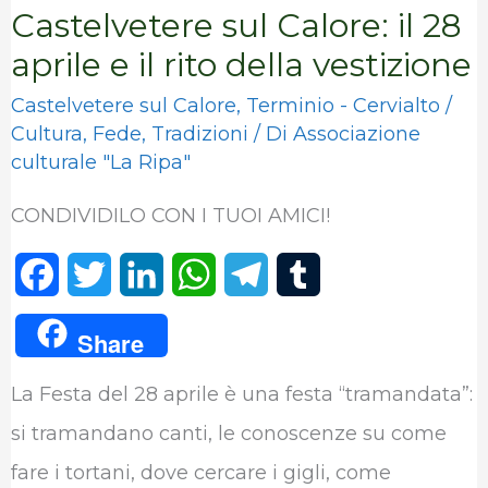
Castelvetere sul Calore: il 28
vestizione
aprile e il rito della vestizione
Castelvetere sul Calore
,
Terminio - Cervialto
/
Cultura
,
Fede
,
Tradizioni
/ Di
Associazione
culturale "La Ripa"
CONDIVIDILO CON I TUOI AMICI!
F
T
L
W
T
T
a
w
i
h
e
u
Share
c
i
n
a
l
m
La Festa del 28 aprile è una festa “tramandata”:
e
t
k
t
e
b
si tramandano canti, le conoscenze su come
b
t
e
s
g
l
fare i tortani, dove cercare i gigli, come