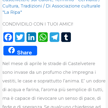
Cultura
,
Tradizioni
/ Di
Associazione culturale
"La Ripa"
CONDIVIDILO CON I TUOI AMICI!
F
T
L
W
T
T
a
w
i
h
e
u
Share
c
i
n
a
l
m
Nel mese di aprile le strade di Castelvetere
e
t
k
t
e
b
sono invase da un profumo che impregna i
b
t
e
s
g
l
vestiti, le case e soprattutto l’anima. E’ un odore
o
e
d
A
r
r
di acqua e farina, l’aroma più semplice di tutti,
o
r
I
p
a
ma è capace di rievocare un senso di pace, di
k
n
p
m
fede e di speranza. Se qualcuno chiedesse ad