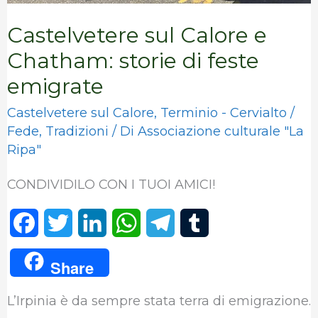
Castelvetere sul Calore e
Chatham: storie di feste
emigrate
Castelvetere sul Calore
,
Terminio - Cervialto
/
Fede
,
Tradizioni
/ Di
Associazione culturale "La
Ripa"
CONDIVIDILO CON I TUOI AMICI!
F
T
L
W
T
T
a
w
i
h
e
u
Share
c
i
n
a
l
m
L’Irpinia è da sempre stata terra di emigrazione.
e
t
k
t
e
b