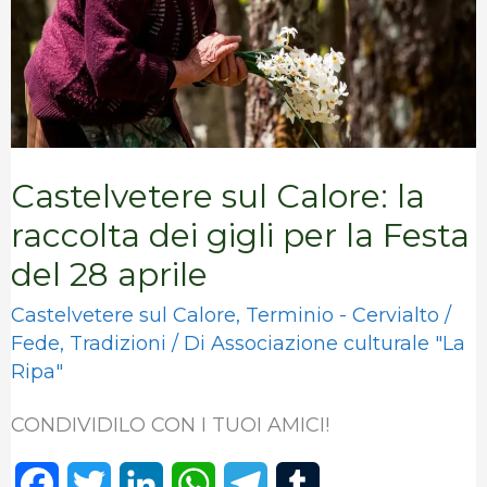
dei
gigli
per
la
Festa
Castelvetere sul Calore: la
del
raccolta dei gigli per la Festa
28
del 28 aprile
aprile
Castelvetere sul Calore
,
Terminio - Cervialto
/
Fede
,
Tradizioni
/ Di
Associazione culturale "La
Ripa"
CONDIVIDILO CON I TUOI AMICI!
F
T
L
W
T
T