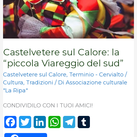
Viareggio
del
sud”
Castelvetere sul Calore: la
“piccola Viareggio del sud”
Castelvetere sul Calore
,
Terminio - Cervialto
/
Cultura
,
Tradizioni
/ Di
Associazione culturale
"La Ripa"
CONDIVIDILO CON I TUOI AMICI!
F
T
L
W
T
T
a
w
i
h
e
u