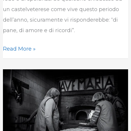
un castelveterese come vive questo periodo
dell’anno, sicuramente vi risponderebbe: “di
pane, di amore e di ricordi”.
Read More »
Castelvetere
sul
Calore:
fermenti
di
fede