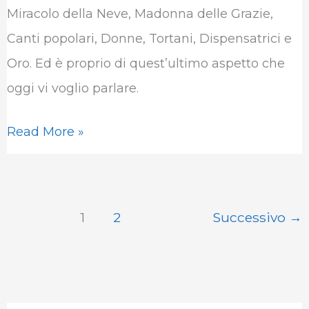
o
e
d
A
r
r
Miracolo della Neve, Madonna delle Grazie,
o
r
I
p
a
Canti popolari, Donne, Tortani, Dispensatrici e
k
n
p
m
Oro. Ed è proprio di quest’ultimo aspetto che
oggi vi voglio parlare.
Read More »
1
2
Successivo
→