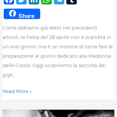
a
w
i
h
e
u
Share
c
i
n
a
l
m
Come abbiamo già detto nei precedenti
e
t
k
t
e
b
articoli, la Festa del 28 aprile non è scandita in
b
t
e
s
g
l
un solo giorno, ma è un insieme di tante fasi di
o
e
d
A
r
r
preparazione al giorno dedicato alla Madonna
o
r
I
p
a
delle Grazie. Oggi scopriremo la raccolta dei
k
n
p
m
gigli…
Read More »
Castelvetere