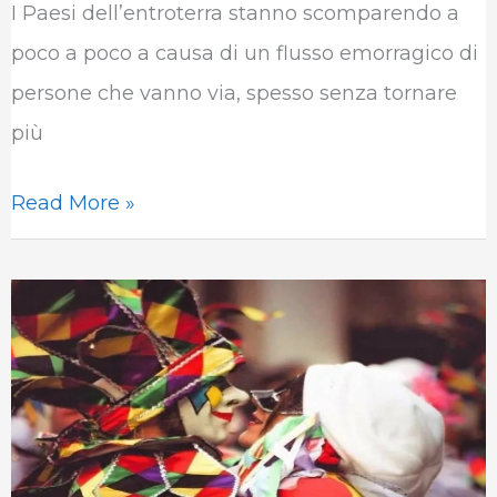
I Paesi dell’entroterra stanno scomparendo a
b
t
e
s
g
l
poco a poco a causa di un flusso emorragico di
o
e
d
A
r
r
persone che vanno via, spesso senza tornare
o
r
I
p
a
più
k
n
p
m
Read More »
Castelvetere
sul
Calore:
la
“piccola