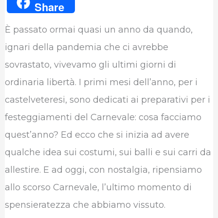
Share
c
i
n
a
l
m
È passato ormai quasi un anno da quando,
e
t
k
t
e
b
ignari della pandemia che ci avrebbe
b
t
e
s
g
l
sovrastato, vivevamo gli ultimi giorni di
o
e
d
A
r
r
ordinaria libertà. I primi mesi dell’anno, per i
o
r
I
p
a
castelveteresi, sono dedicati ai preparativi per i
k
n
p
m
festeggiamenti del Carnevale: cosa facciamo
quest’anno? Ed ecco che si inizia ad avere
qualche idea sui costumi, sui balli e sui carri da
allestire. E ad oggi, con nostalgia, ripensiamo
allo scorso Carnevale, l’ultimo momento di
spensieratezza che abbiamo vissuto.