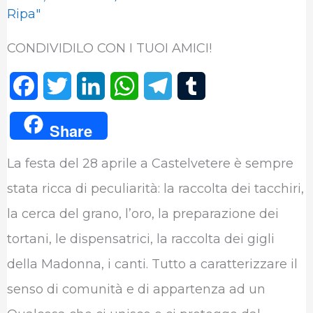
Ripa"
CONDIVIDILO CON I TUOI AMICI!
F
T
L
W
T
T
a
w
i
h
e
u
Share
c
i
n
a
l
m
La festa del 28 aprile a Castelvetere è sempre
e
t
k
t
e
b
stata ricca di peculiarità: la raccolta dei tacchiri,
b
t
e
s
g
l
la cerca del grano, l’oro, la preparazione dei
o
e
d
A
r
r
tortani, le dispensatrici, la raccolta dei gigli
o
r
I
p
a
della Madonna, i canti. Tutto a caratterizzare il
k
n
p
m
senso di comunità e di appartenza ad un