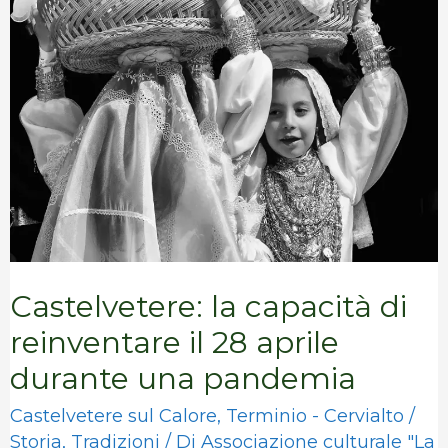
capacità
di
reinventare
il
28
aprile
durante
una
Castelvetere: la capacità di
pandemia
reinventare il 28 aprile
durante una pandemia
Castelvetere sul Calore
,
Terminio - Cervialto
/
Storia
,
Tradizioni
/ Di
Associazione culturale "La