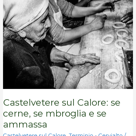
sul
Calore:
se
cerne,
se
mbroglia
e
se
ammassa
Castelvetere sul Calore: se
cerne, se mbroglia e se
ammassa
Castelvetere sul Calore
,
Terminio - Cervialto
/