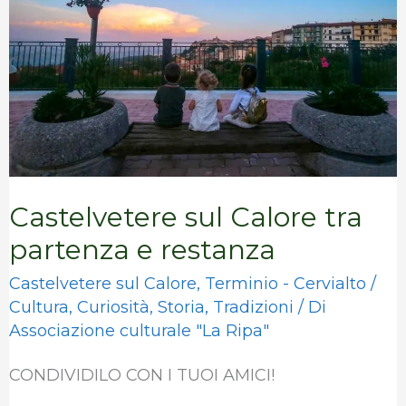
partenza
e
restanza
Castelvetere sul Calore tra
partenza e restanza
Castelvetere sul Calore
,
Terminio - Cervialto
/
Cultura
,
Curiosità
,
Storia
,
Tradizioni
/ Di
Associazione culturale "La Ripa"
CONDIVIDILO CON I TUOI AMICI!