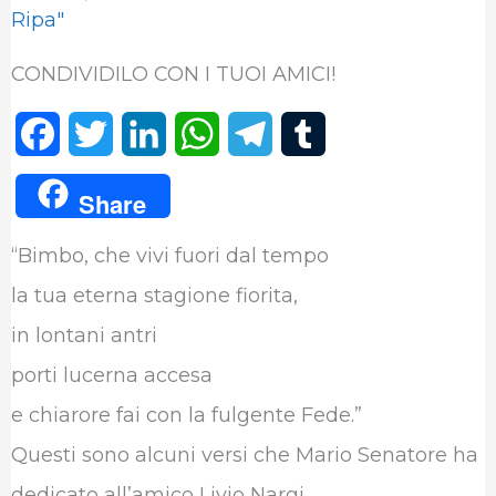
Ripa"
CONDIVIDILO CON I TUOI AMICI!
F
T
L
W
T
T
a
w
i
h
e
u
Share
c
i
n
a
l
m
“Bimbo, che vivi fuori dal tempo
e
t
k
t
e
b
la tua eterna stagione fiorita,
b
t
e
s
g
l
in lontani antri
o
e
d
A
r
r
porti lucerna accesa
o
r
I
p
a
e chiarore fai con la fulgente Fede.”
k
n
p
m
Questi sono alcuni versi che Mario Senatore ha
dedicato all’amico Livio Nargi