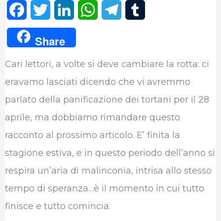
F
T
L
W
T
T
a
w
i
h
e
u
Share
c
i
n
a
l
m
Cari lettori, a volte si deve cambiare la rotta: ci
e
t
k
t
e
b
eravamo lasciati dicendo che vi avremmo
b
t
e
s
g
l
parlato della panificazione dei tortani per il 28
o
e
d
A
r
r
aprile, ma dobbiamo rimandare questo
o
r
I
p
a
racconto al prossimo articolo. E’ finita la
k
n
p
m
stagione estiva, e in questo periodo dell’anno si
respira un’aria di malinconia, intrisa allo stesso
tempo di speranza…è il momento in cui tutto
finisce e tutto comincia.