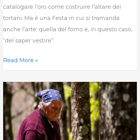
o
e
d
A
r
r
catalogare l’oro come costruire l’altare dei
o
r
I
p
a
tortani. Ma è una Festa in cui si tramanda
k
n
p
m
anche l’arte: quella del forno e, in questo caso,
“del saper vestire”.
Read More »
Castelvetere
sul
Calore:
la
raccolta