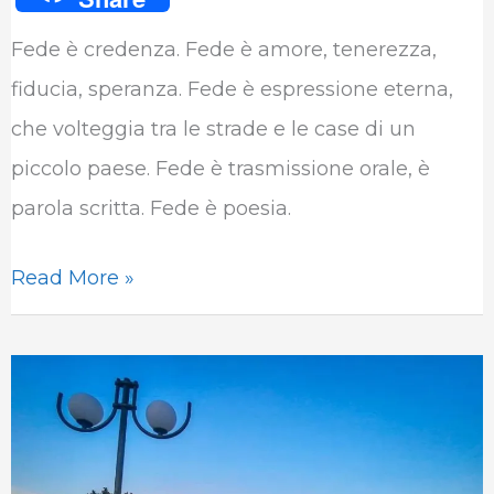
c
i
n
a
l
m
Fede è credenza. Fede è amore, tenerezza,
e
t
k
t
e
b
fiducia, speranza. Fede è espressione eterna,
b
t
e
s
g
l
che volteggia tra le strade e le case di un
o
e
d
A
r
r
piccolo paese. Fede è trasmissione orale, è
o
r
I
p
a
parola scritta. Fede è poesia.
k
n
p
m
Read More »
Castelvetere
sul
Calore
tra