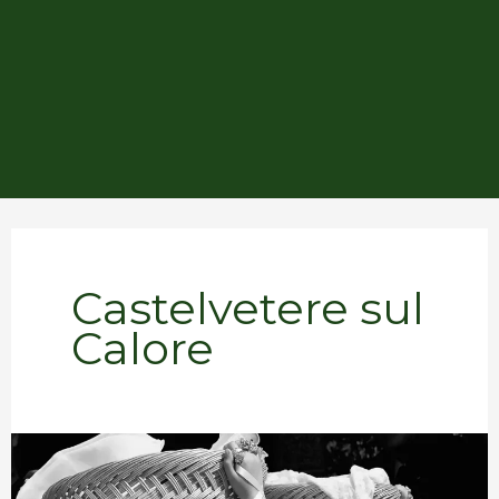
Castelvetere sul
Calore
Castelvetere:
la