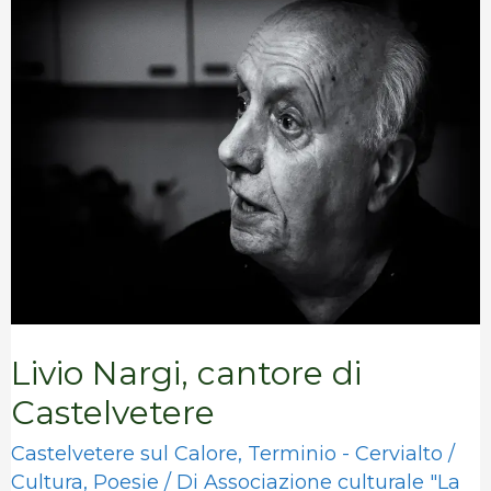
Nargi,
cantore
di
Castelvetere
Livio Nargi, cantore di
Castelvetere
Castelvetere sul Calore
,
Terminio - Cervialto
/
Cultura
,
Poesie
/ Di
Associazione culturale "La