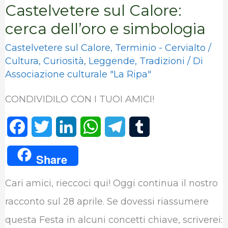
Castelvetere sul Calore:
cerca dell’oro e simbologia
Castelvetere sul Calore
,
Terminio - Cervialto
/
Cultura
,
Curiosità
,
Leggende
,
Tradizioni
/ Di
Associazione culturale "La Ripa"
CONDIVIDILO CON I TUOI AMICI!
F
T
L
W
T
T
a
w
i
h
e
u
Share
c
i
n
a
l
m
Cari amici, rieccoci qui! Oggi continua il nostro
e
t
k
t
e
b
racconto sul 28 aprile. Se dovessi riassumere
b
t
e
s
g
l
questa Festa in alcuni concetti chiave, scriverei: